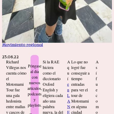
Movimiento regional
23.08.22
Richard
Si la RAE
A
Lo que no
A
Póngase
Villegas nos
hiciera
q
logré fue
s
al día
cuenta cómo
como el
u
conseguir a
í
con
el
diccionario
í
tiempo
f
nuevos
Motomami
Oxford
e
entradas
u
artículos,
Tour fue
English y
n
para ver el
e
podcasts
una gala
eligiera cada
L
tour de
c
y
hedonista
año una
A
Motomami
o
playlists.
entre mallas
palabra
N
en alguna
m
y cascos de
nueva, la del
E
ciudad
o