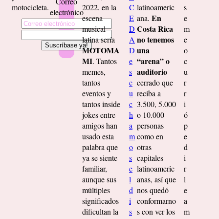
Correo
motocicleta.
2022, en la
C
latinoameric
s
electrónico
En
escena
E
ana.
e
Costa Rica
musical
D
m
no tenemos
latina sería
A
e
MOTOMA
una
D
o
MI
“arena” o
. Tantos
e
c
auditorio
memes,
s
u
tantos
c
cerrado que
r
eventos y
u
reciba a
r
tantos inside
c
3.500, 5.000
i
jokes entre
h
o 10.000
ó
amigos han
a
personas
p
usado esta
m
como en
e
palabra que
o
otras
d
ya se siente
s
capitales
i
familiar,
e
latinoameric
r
aunque sus
l
anas, así que
l
múltiples
d
nos quedó
e
significados
i
conformarno
a
dificultan la
s
s con ver los
m