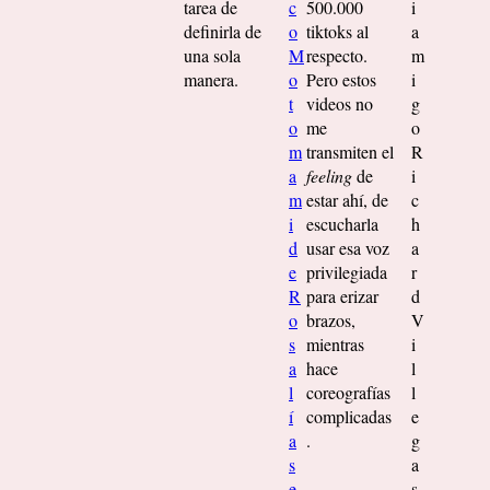
tarea de
c
500.000
i
definirla de
o
tiktoks al
a
una sola
M
respecto.
m
manera.
o
Pero estos
i
t
videos no
g
o
me
o
m
transmiten el
R
a
feeling
de
i
m
estar ahí, de
c
i
escucharla
h
d
usar esa voz
a
e
privilegiada
r
R
para erizar
d
o
brazos,
V
s
mientras
i
a
hace
l
l
coreografías
l
í
complicadas
e
a
.
g
s
a
e
s