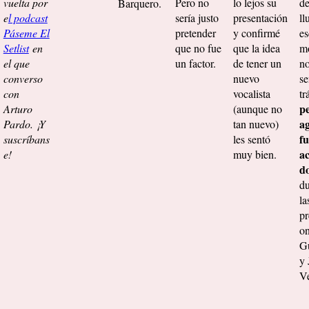
vuelta por
Pero no
lo lejos su
de
Barquero.
e
l podcast
sería justo
presentación
ll
Páseme El
pretender
y confirmé
es
Setlist
en
que no fue
que la idea
m
el que
un factor.
de tener un
no
converso
nuevo
se
con
vocalista
tr
pe
Arturo
(aunque no
ag
Pardo. ¡Y
tan nuevo)
fu
suscríbans
les sentó
a
e!
muy bien.
d
du
la
pr
on
G
y 
Ve