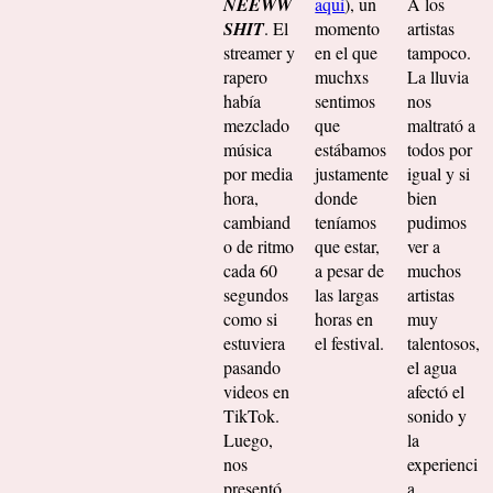
NEEWW
aquí
), un
A los
SHIT
. El
momento
artistas
streamer y
en el que
tampoco.
rapero
muchxs
La lluvia
había
sentimos
nos
mezclado
que
maltrató a
música
estábamos
todos por
por media
justamente
igual y si
hora,
donde
bien
cambiand
teníamos
pudimos
o de ritmo
que estar,
ver a
cada 60
a pesar de
muchos
segundos
las largas
artistas
como si
horas en
muy
estuviera
el festival.
talentosos,
pasando
el agua
videos en
afectó el
TikTok.
sonido y
Luego,
la
nos
experienci
presentó
a.