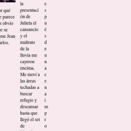
la
e
presentaci
s
r qué
ón de
p
 parece
Julieta el
u
n obvio
cansancio
é
e se
y el
s
ame Jean
maltrato
d
rlos.
de la
e
lluvia me
u
cayeron
n
encima.
a
Me moví a
c
las áreas
e
techadas a
n
buscar
a
refugio y
i
descansar
m
hasta que
p
llegó el set
r
de
o