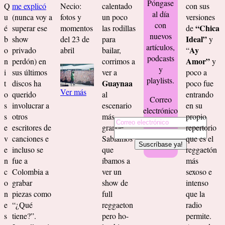
Póngase
Q
me explicó
Necio:
calentado
con sus
al día
u
(nunca voy a
fotos y
un poco
versiones
con
“Chica
é
superar ese
momentos
las rodillas
de
nuevos
Ideal”
b
show
del 23 de
para
y
artículos,
Ay
o
privado
abril
bailar,
“
podcasts
Amor”
n
perdón) en
corrimos a
y
y
i
sus últimos
ver a
poco a
playlists.
Guaynaa
t
discos ha
poco fue
Ver más
o
querido
al
entrando
Correo
s
involucrar a
escenario
en su
electrónico
s
otros
más
propio
e
escritores de
grande.
repertorio
v
canciones e
Sabíamos
que es el
e
incluso se
que
reggaetón
n
fue a
íbamos a
más
c
Colombia a
ver un
sexoso e
o
grabar
show de
intenso
n
piezas como
full
que la
e
“¿Qué
reggaeton
radio
s
tiene?”.
pero ho-
permite.