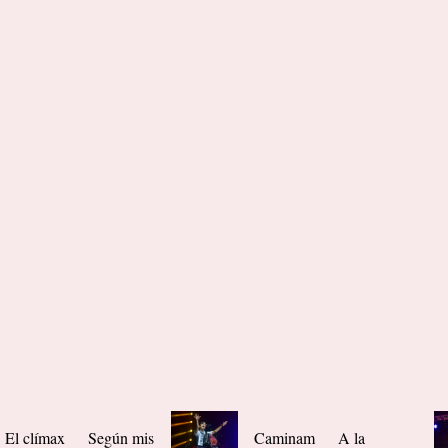
El clímax
Según mis
Caminam
A la