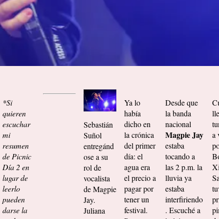
*Si
Ya lo
Desde que
C
quieren
había
la banda
ll
escuchar
dicho en
nacional
tu
Sebastián
Magpie Jay
mi
la crónica
a 
Suñol
resumen
del primer
estaba
po
entregánd
de Picnic
día: el
tocando a
B
ose a su
Día 2 en
agua era
las 2 p.m. la
X
rol de
lugar de
el precio a
lluvia ya
Sa
vocalista
leerlo
pagar por
estaba
tu
de Magpie
pueden
tener un
interfiriendo
pr
Jay.
darse la
festival.
. Escuché a
pi
Juliana