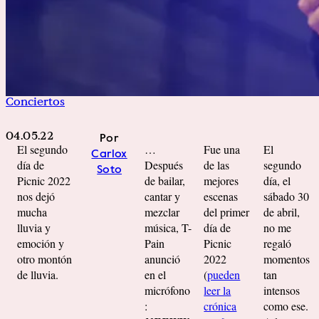
Conciertos
04.05.22
Por
El segundo
…
Fue una
El
Carlox
día de
Después
de las
segundo
Soto
Picnic 2022
de bailar,
mejores
día, el
nos dejó
cantar y
escenas
sábado 30
mucha
mezclar
del primer
de abril,
lluvia y
música, T-
día de
no me
emoción y
Pain
Picnic
regaló
otro montón
anunció
2022
momentos
de lluvia.
en el
(
pueden
tan
micrófono
leer la
intensos
:
crónica
como ese.