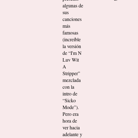
algunas de
sus
canciones
más
famosas
(increíble
la versión
de “I'm N
Luv Wit
A
Stripper”
mezclada
con la
intro de
“Sicko
Mode”).
Pero era
hora de
ver hacia
adelante y