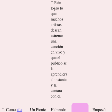
T-Pain
logró lo
que
muchos
artistas
desean:
estrenar
una
canción
en vivo y
que el
público se
la
aprendiera
al instante
y la
cantara
con él.
“
Como
ella
Un Picnic
Habiendo
Empezó