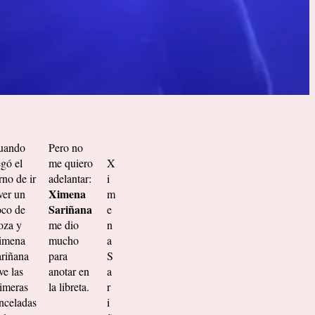
uando
Pero no
egó el
me quiero
X
rno de ir
adelantar:
i
Ximena
ver un
m
Sariñana
co de
e
oza y
me dio
n
imena
mucho
a
riñana
para
S
ve las
anotar en
a
imeras
la libreta.
r
nceladas
i