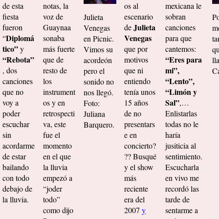
de esta
notas, la
os al
mexicana le
fiesta
voz de
escenario
sobran
Julieta
Po
Julieta
fueron
Guaynaa
de
canciones
Venegas
me
Diplomá
Venegas
“
sonaba
para que
en Picnic.
ta
tico”
y
más fuerte
que por
cantemos:
Vimos su
qu
“Rebota”
“Eres para
que de
motivos
acordeón
ll
mi”,
, dos
resto de
que ni
pero el
Ca
“Lento”,
canciones
los
entiendo
sonido no
“Limón y
que no
instrument
tenía unos
nos llegó.
Sal”
voy a
os y en
15 años
,…
Foto:
poder
retrospecti
de no
Enlistarlas
Juliana
escuchar
va, este
presentars
todas no le
Barquero.
sin
fue el
e en
haría
acordarme
momento
concierto?
jusiticia al
de estar
en el que
?? Busqué
sentimiento.
bailando
la lluvia
y el show
Escucharla
con todo
empezó a
más
en vivo me
debajo de
“joder
reciente
recordó las
la lluvia.
todo”
era del
tarde de
como dijo
2007
y
sentarme a