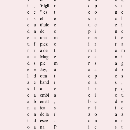
Vigil
i
,
r
d
p
s
u
”
e
e
es
t
e
o
n
e
n
s
el
e
s
r
o
h
e
u
título
c
u
c
e
i
d
n
de
o
p
i
n
c
e
a
una
m
r
e
t
e
u
f
piez
o
i
r
r
a
n
r
a de
t
m
t
e
m
a
a
Mag
e
e
a
n
i
d
s
pie
m
r
s
a
g
e
e
Jay,
á
a
a
d
x
l
d
otra
t
c
p
o
s
a
e
band
i
e
a
s
,
s
l
a
c
l
r
p
q
c
a
embl
a
e
i
o
u
a
b
emát
,
b
c
d
e
n
a
ica
s
r
i
í
c
c
n
de la
í
a
o
a
a
i
d
esce
.
c
n
n
n
o
a
na
P
i
e
s
t