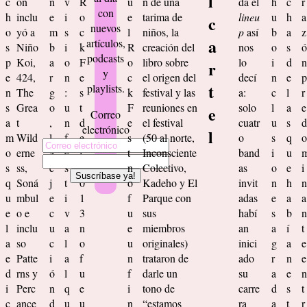
l
c
ón
n
v
R
u
n de una
da el
h
c
r
con
h
inclu
e
i
o
e
tarima de
lineu
u
h
a
c
nuevos
o
yó a
m
s
c
l
niños, la
p
así
b
a
z
a
artículos,
s
Niño
b
i
k
R
creación del
nos
o
s
ó
podcasts
p
Koi,
a
o
F
o
libro sobre
lo
i
d
n
r
y
e
424,
r
n
e
c
el origen del
decí
n
e
p
t
playlists.
n
The
g
:
s
k
festival y las
a:
c
l
r
s
Grea
o
u
t
F
reuniones en
solo
l
a
e
e
Correo
a
t
,
n
d
e
el festival
cuatr
u
s
d
electrónico
l
m
Wild
l
f
e
s
(50 al norte,
o
s
q
o
o
erne
a
e
l
t
Inconsciente
band
i
u
s
ss,
e
s
2
n
Colectivo,
as
o
e
i
q
Soná
j
t
0
o
Kadeho y El
invit
n
h
n
u
mbul
e
i
1
f
Parque con
adas
e
a
a
e
o e
c
v
3
u
sus
habí
s
b
n
l
inclu
u
a
n
e
miembros
an
a
í
t
a
so
c
l
o
u
originales)
inici
g
a
e
e
Patte
i
a
f
n
trataron de
ado
r
n
e
d
rns y
ó
l
u
f
darle un
su
a
e
n
i
Perc
n
q
e
i
tono de
carre
d
s
t
c
ance
d
u
u
n
“estamos
ra
a
t
r