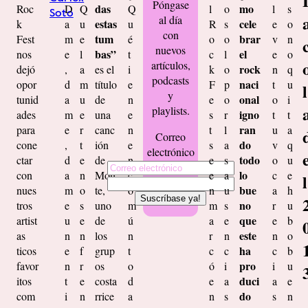
Póngase
das
mo
Roc
D
Q
Q
l
o
l
s
Soto
al día
estas
cele
k
a
u
u
R
s
e
o
con
tum
brar
Fest
m
e
é
o
o
v
n
nuevos
bas”
el
nos
e
l
t
c
l
e
o
artículos,
rock
dejó
,
a
es el
i
k
o
n
q
podcasts
naci
opor
d
m
título
e
F
p
t
u
l
y
onal
tunid
a
u
de
n
e
o
o
i
playlists.
igno
ades
m
e
una
e
s
r
t
t
ran
para
e
r
canc
n
t
l
u
a
Correo
do
cone
,
t
ión
e
s
a
v
q
electrónico
todo
ctar
d
e
de
n
e
s
o
u
lo
con
a
n
Mon
c
e
a
c
e
l
bue
nues
m
o
te,
o
n
u
a
h
no
tros
e
s
uno
m
m
s
r
u
que
artist
u
e
de
ú
a
e
e
b
este
as
n
n
los
n
r
n
n
o
ha
ticos
e
f
grup
t
c
c
c
b
pro
favor
n
r
os
o
ó
i
i
u
duci
itos
t
e
costa
d
e
a
a
e
do
com
i
n
rrice
a
n
s
s
n