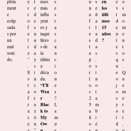
en
pleta
e
t
nses
s
u
s
e
o
los
ment
r
e
más
e
n
e
v
s
últi
e
r
d
influ
s
a
ñ
i
m
mos
eclip
o
e
yent
t
f
a
d
o
15
sada
f
s
es y
a
i
l
e
m
años
s por
e
n
taqui
s
e
a
n
e
?
un
l
u
llero
c
s
d
t
n
mal
i
d
s de
a
t
a
e
t
soni
z
a
la
n
a
s
s
o
do.
”
y
últim
c
p
,
q
s
.
s
a
i
o
s
u
.
E
i
déca
o
r
i
e
Q
s
n
da.
n
l
n
o
u
“I’ll
t
c
e
o
o
j
e
Wea
a
o
s
s
t
o
m
r
f
r
?
2
a
s
e
Blac
r
a
L
5
m
y
r
k to
a
z
a
a
b
o
e
My
s
ó
m
ñ
i
í
í
Ow
e
n
u
o
é
d
,
n
v
”
e
s
n
o
q