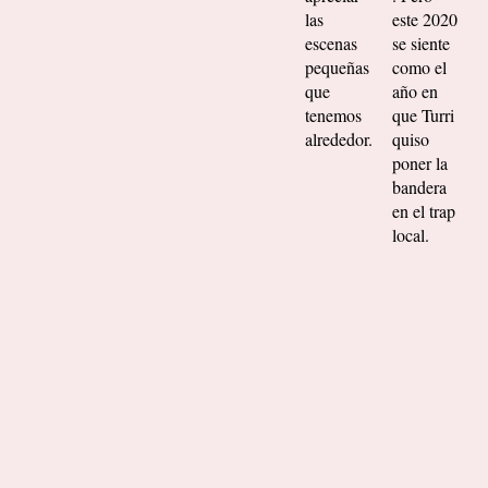
las
este 2020
escenas
se siente
pequeñas
como el
que
año en
tenemos
que Turri
alrededor.
quiso
poner la
bandera
en el trap
local.