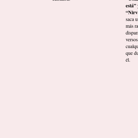
está”
“Nirv
saca u
más ra
dispar
versos
cualqu
que d
él.