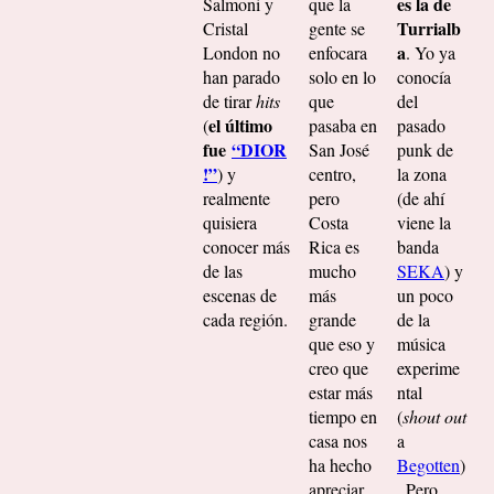
es la de
Salmoni y
que la
Turrialb
Cristal
gente se
a
London no
enfocara
. Yo ya
han parado
solo en lo
conocía
de tirar
hits
que
del
el último
(
pasaba en
pasado
fue
“DIOR
San José
punk de
!”
) y
centro,
la zona
realmente
pero
(de ahí
quisiera
Costa
viene la
conocer más
Rica es
banda
de las
mucho
SEKA
) y
escenas de
más
un poco
cada región.
grande
de la
que eso y
música
creo que
experime
estar más
ntal
tiempo en
(
shout out
casa nos
a
ha hecho
Begotten
)
apreciar
. Pero