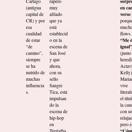
sorpr
Cartago
rapero
en ca
(antigua
muy
verso
capital de
afilado
CR) y por
que ya
porque
esa
está
much
cualidad
establecid
flows.
“Me 
de estar
o en la
igual
“de
escena de
camino”,
San José
(junto
siempre
y que
hered
se ha
ahora,
Actav
nutrido de
con su
Kelly)
muchas
sello
Maria
influencia
Sangre
vive
s.
Tica, está
litera
impulsan
el títu
do la
la can
escena de
con u
hip-hop
relaja
en
pero 
“Cóm
Turrialba.