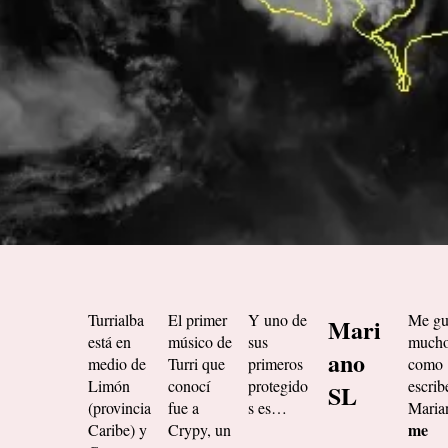
Turrialba
El primer
Y uno de
Me gu
Mari
está en
músico de
sus
much
ano
medio de
Turri que
primeros
como
Limón
conocí
protegido
escrib
SL
(provincia
fue a
s es…
Maria
me
Caribe) y
Crypy, un