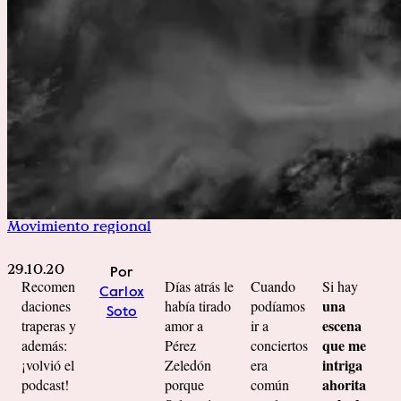
Movimiento regional
29.10.20
Por
Recomen
Días atrás le
Cuando
Si hay
Carlox
una
daciones
había tirado
podíamos
Soto
escena
traperas y
amor a
ir a
que me
además:
Pérez
conciertos
intriga
¡volvió el
Zeledón
era
ahorita
podcast!
porque
común