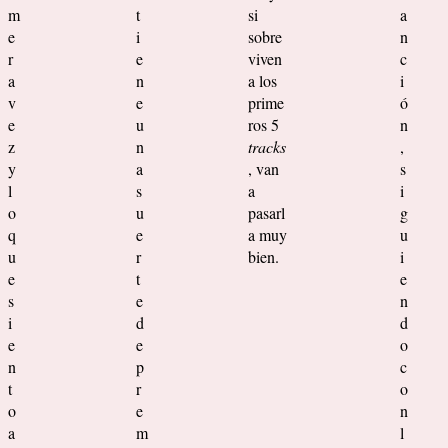
m
t
si
a
e
i
sobre
n
r
e
viven
c
a
n
a los
i
v
e
prime
ó
e
u
ros 5
n
z
n
tracks
,
y
a
, van
s
l
s
a
i
o
u
pasarl
g
q
e
a muy
u
u
r
bien.
i
e
t
e
s
e
n
i
d
d
e
e
o
n
p
c
t
r
o
o
e
n
a
m
l