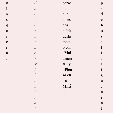
n
d
perso
p
l
o
na
s
a
a
que
d
s
v
antes
e
q
o
nos
R
u
t
había
o
i
a
deslu
s
e
r
mbrad
a
r
p
o con
l
Mal
a
o
“
í
amen
.
r
a
te”
V
y
s
“Pien
i
i
so en
l
g
Tu
l
u
Mirá
a
e
”
l
.
n
t
i
a
n
”
t