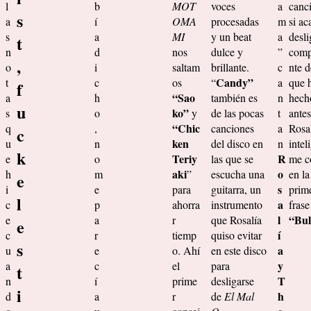
l
b
MOT
voces
a
canci
s
a
í
OMA
procesadas
m
si ac
s
a
MI
y un beat
a
desli
t
n
d
nos
dulce y
”
comp
,
o
i
saltam
brillante.
c
nte d
Candy”
t
c
os
“
a
que 
f
“Sao
a
h
también es
n
hech
u
ko”
s
o
y
de las pocas
t
ante
“Chic
q
,
canciones
a
Rosa
c
ken
u
n
del disco en
n
intel
k
Teriy
R
e
o
las que se
me c
aki
o
h
m
”
escucha una
en la
e
s
i
e
para
guitarra, un
prim
l
a
c
p
ahorra
instrumento
frase
l
“Bul
e
a
r
que Rosalía
e
í
c
r
tiemp
quiso evitar
s
a
u
e
o. Ahí
en este disco
y
a
c
el
para
t
T
n
í
prime
desligarse
i
h
d
a
r
de
El Mal