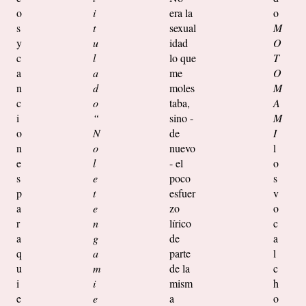
o
i
era la
o
s
t
sexual
M
y
u
idad
O
c
l
lo que
T
a
a
me
O
n
d
moles
M
c
o
taba,
A
i
“
sino -
M
o
N
de
I
n
o
nuevo
l
e
l
- el
o
s
e
poco
s
p
t
esfuer
v
a
e
zo
o
r
n
lírico
c
a
g
de
a
q
a
parte
l
u
m
de la
c
i
i
mism
h
e
e
a
o