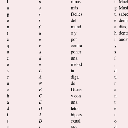
l
p
rimas
i
Mach
a
o
más
g
Music
g
s
fáciles
u
sabr
e
t
del
e
dent
n
f
mund
a
días,
t
u
o y
h
dent
e
e
por
í
años
q
r
contra
y
u
a
poner
s
e
d
una
í
e
e
melod
,
s
L
ía
d
c
A
diga
u
u
N
de
r
c
E
Disne
a
h
C
y con
n
a
E
una
t
d
D
letra
e
i
A
hipers
t
s
D
exual.
o
c
t
No
d