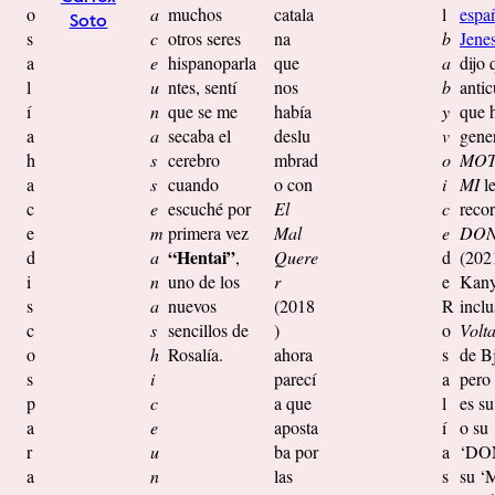
o
a
muchos
catala
l
espa
Soto
s
c
otros seres
na
b
Jene
a
e
hispanoparla
que
a
dijo 
l
u
ntes, sentí
nos
b
anti
í
n
que se me
había
y
que 
a
a
secaba el
deslu
v
gene
h
s
cerebro
mbrad
o
MO
a
s
cuando
o con
i
MI
le
c
e
escuché por
El
c
reco
e
m
primera vez
Mal
e
DO
“Hentai”
d
a
,
Quere
d
(202
i
n
uno de los
r
e
Kany
s
a
nuevos
(2018
R
inclu
c
s
sencillos de
)
o
Volt
o
h
Rosalía.
ahora
s
de B
s
i
parecí
a
pero 
p
c
a que
l
es su
a
e
aposta
í
o su
r
u
ba por
a
‘DO
a
n
las
s
su ‘