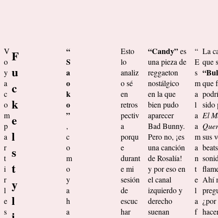
“
“Candy”
V
Esto
es
“
La c
F
S
o
lo
una pieza de
E
que 
u
a
“Bul
y
analiz
reggaeton
s
o
a
o sé
nostálgico
m
que f
c
k
c
en
en la que
a
podr
k
o
o
retros
bien pudo
l
sido 
”
m
pectiv
aparecer
a
El M
e
p
,
a
Bad Bunny.
a
Quer
l
a
c
porqu
Pero no, ¡es
m
sus v
r
o
e
una canción
a
beats
s
t
m
durant
de Rosalía!
n
soni
t
i
o
e mi
y por eso en
t
flam
r
y
sesión
el canal
e
Ahí 
y
l
a
de
izquierdo y
l
preg
l
e
h
escuc
derecho
a
¿por
s
a
har
suenan
f
hace
i