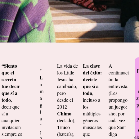
“Siento
La clave
La vida de
A
"
que el
del éxito:
los Little
continuaci
L
secreto
decirle
Jesus ha
ón la
a
fue decir
que sí a
cambiado,
entrevista.
m
que sí a
todo
pero
,
(Les
a
a
todo
,
desde el
incluso a
propongo
g
p
decir que
2012
los
un juego:
i
Chimo
sí a
múltiples
shot por
a
p
cualquier
(teclado),
géneros
cada vez
"
Truco
invitación
musicales
que Sant
(
siempre es
(batería),
que
diga
el
2