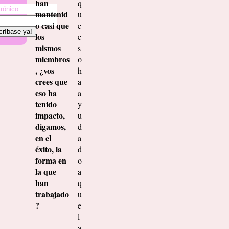
han
q
mantenid
u
o casi que
e
los
e
mismos
s
miembros
o
, ¿vos
h
crees que
a
eso ha
a
tenido
y
impacto,
u
digamos,
d
en el
a
éxito, la
d
forma en
o
la que
a
han
q
trabajado
u
?
e
l
a