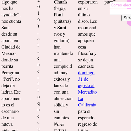
Charls
algo que
exploraron
“pues”).
0
nos ha
(bajo),
en su
1
Poni
ayudado”,
último
6
nos cuenta
(guitarra)
disco. Les
)
Sant
Sant
y
recomend
,
desde su
(voz y
amos que
e
aparta en
guitarra)
apliquen
l
Ciudad de
han
eesa
s
México,
mantenido
filosofía y
e
donde su
una
se dejen
n
perrita
complicid
caer este
c
Peregrina
ad muy
domingo
i
“Peri”, no
exitosa y
31 de
l
deja de
lanzado
agosto al
l
ladrar. Ese
con una
Mercadito
o
apartamen
alineación
La
q
to es el
sólida y
California
u
escenario
sin
para el
e
de una
cambios
esperado
c
nueva
Norte
regreso de
a
vida, nos
(2013),​
Little