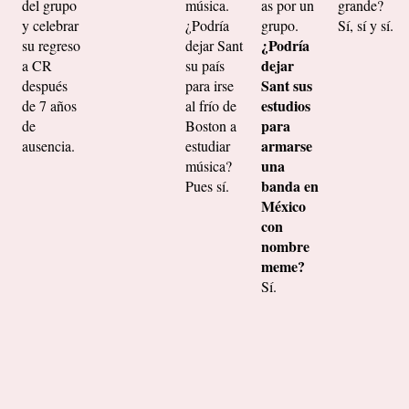
del grupo
música.
as por un
grande?
y celebrar
¿Podría
grupo.
Sí, sí y sí.
¿Podría
su regreso
dejar Sant
dejar
a CR
su país
Sant sus
después
para irse
estudios
de 7 años
al frío de
para
de
Boston a
armarse
ausencia.
estudiar
una
música?
banda en
Pues sí.
México
con
nombre
meme?
Sí.