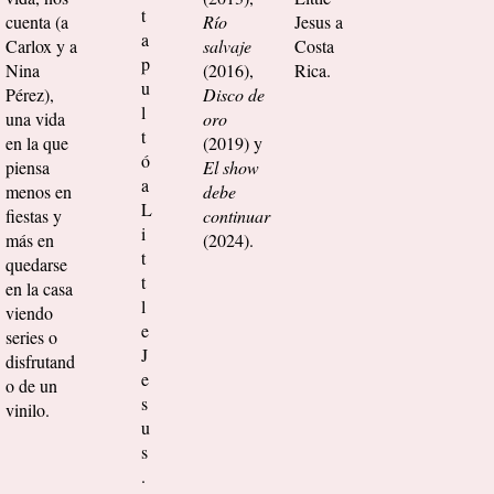
t
cuenta (a
Río
Jesus a
a
Carlox y a
salvaje
Costa
p
Nina
(2016),
Rica.
u
Pérez),
Disco de
l
una vida
oro
t
en la que
(2019) ​y
ó
piensa
El show
a
menos en
debe
L
fiestas y
continuar
i
más en
(2024).
t
quedarse
t
en la casa
l
viendo
e
series o
J
disfrutand
e
o de un
s
vinilo.
u
s
.