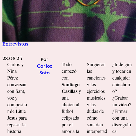
Entrevistas
28.08.25
Por
Carlox y
Todo
Surgieron
¿Ir de gira
Carlox
Nina
empezó
las
y tocar en
Soto
Pérez
con
canciones
cualquier
Santiago
conversan
y los
chinchorr
Casillas
con Sant,
y
ejercicios
o?
voz y
una
musicales
¿Grabar
composito
afición al
y las
un video?
r de Little
fútbol
dudas de
¿Firmar
Jesus para
eclipsada
cómo
con una
repasar la
por el
sonarían
discográfi
historia
amor a la
interpretad
ca