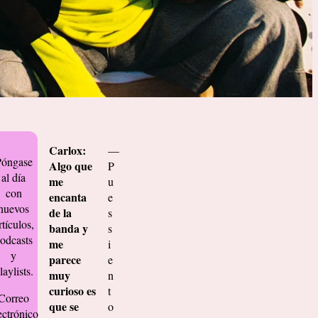
Carlox:
—
Póngase
Algo que
P
al día
me
u
con
encanta
e
nuevos
de la
s
rtículos,
banda y
s
odcasts
me
i
y
parece
e
laylists.
muy
n
curioso es
t
Correo
que se
o
ectrónico