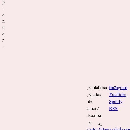
p
r
e
n
d
e
r
.
¿Colaboración?
Instagram
¿Cartas
YouTube
de
Spotify
amor?
RSS
Escriba
a:
©
carlox@lanecedad.co