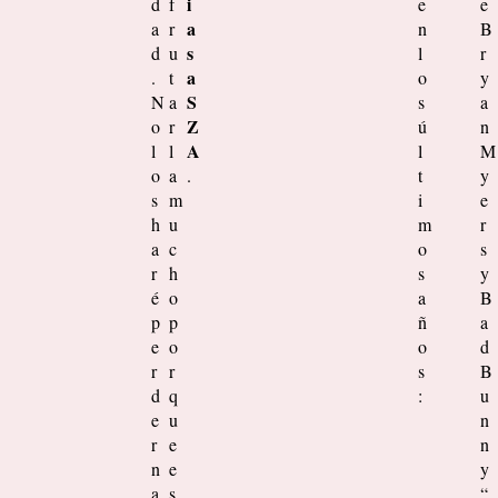
i
d
f
e
e
a
a
r
n
B
s
d
u
l
r
a
.
t
o
y
S
N
a
s
a
Z
o
r
ú
n
A
l
l
l
M
o
a
.
t
y
s
m
i
e
h
u
m
r
a
c
o
s
r
h
s
y
é
o
a
B
p
p
ñ
a
e
o
o
d
r
r
s
B
d
q
:
u
e
u
n
r
e
n
n
e
y
a
s
“