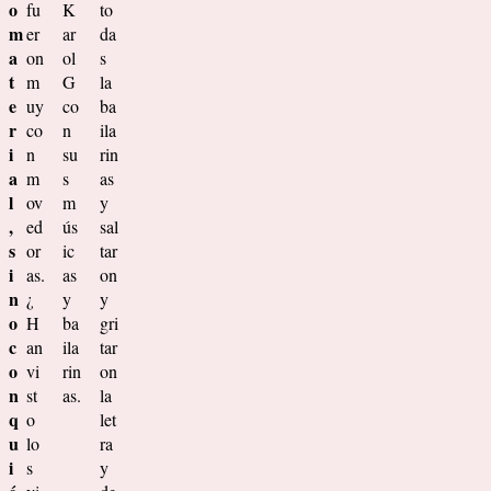
o
fu
K
to
m
er
ar
da
a
on
ol
s
t
m
G
la
e
uy
co
ba
r
co
n
ila
i
n
su
rin
a
m
s
as
l
ov
m
y
,
ed
ús
sal
s
or
ic
tar
i
as.
as
on
n
¿
y
y
o
H
ba
gri
c
an
ila
tar
o
vi
rin
on
n
st
as.
la
q
o
let
u
lo
ra
i
s
y