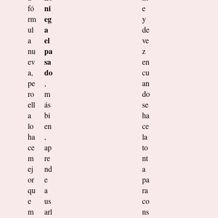
ni
fó
e
eg
rm
y
a
ul
de
el
a
ve
pa
nu
z
sa
ev
en
do
a,
cu
pe
,
an
ro
m
do
ell
ás
se
a
bi
ha
lo
en
ce
ha
,
la
ce
ap
to
m
re
nt
ej
nd
a
or
e
pa
qu
a
ra
e
us
co
m
arl
ns