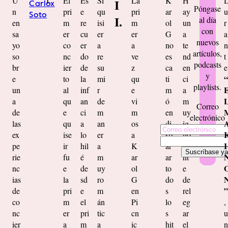
U
I.
El
Es
Si
La
K
H
I
Carlox
Póngase
n
pri
e
qu
pri
ar
ay
u
Soto
I.
al día
en
m
re
isi
m
ol
un
r
con
sa
er
cu
er
er
G
a
a
nuevos
yo
co
er
a
a
no
te
n
artículos,
so
nc
do
re
ve
es
nd
t
podcasts
br
ier
de
su
z
ca
en
e
y
“
e
to
la
mi
qu
ti
ci
playlists.
un
al
inf
r
e
m
a
a
qu
an
de
vi
ó
m
Correo
de
e
ci
m
m
en
uy
electrónico
las
qu
a
an
os
di
ig
ex
ise
lo
er
a
sp
no
I
pe
ir
hil
a
K
ar
ra
rie
fu
é
m
ar
ar
nt
nc
e
de
uy
ol
to
e
ias
la
sd
ro
G
do
de
”
de
pri
e
m
en
s
rel
co
m
el
án
Pi
lo
eg
,
nc
er
pri
tic
cn
s
ar
u
ier
a
m
a
ic
hit
el
n