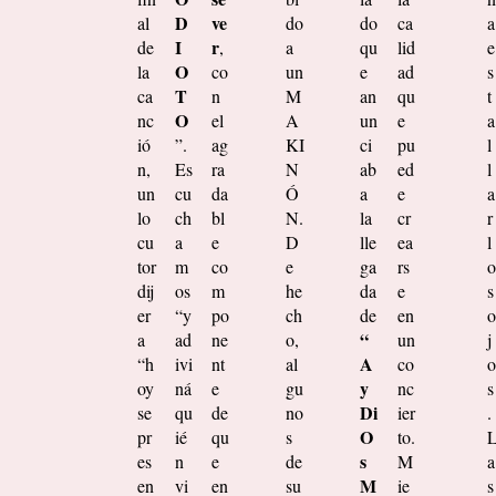
D
ve
al
do
do
ca
a
I
r
de
,
a
qu
lid
e
O
la
co
un
e
ad
s
T
ca
n
M
an
qu
t
O
nc
el
A
un
e
a
ió
”.
ag
KI
ci
pu
l
n,
Es
ra
N
ab
ed
l
un
cu
da
Ó
a
e
a
lo
ch
bl
N.
la
cr
r
cu
a
e
D
lle
ea
l
tor
m
co
e
ga
rs
o
dij
os
m
he
da
e
s
er
“y
po
ch
de
en
o
“
a
ad
ne
o,
un
j
A
“h
ivi
nt
al
co
o
y
oy
ná
e
gu
nc
s
Di
se
qu
de
no
ier
.
O
pr
ié
qu
s
to.
s
es
n
e
de
M
a
M
en
vi
en
su
ie
s