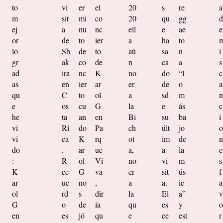
to
vi
er
el
20
s
re
a
m
sit
mi
co
20
qu
gg
d
ej
a
nu
nc
ell
e
ae
e
or
de
to
ier
a
ha
to
lo
Sh
de
to
aú
sa
n
i
gr
ak
co
de
n
ca
a
s
ad
ira
nc
K
no
do
“l
c
as
en
ier
ar
er
de
o
a
qu
C
to
ol
a
sd
m
n
e
os
cu
G
la
e
ás
c
he
ta
an
en
Bi
su
ba
i
vi
Ri
do
Pa
ch
últ
jo
o
vi
ca
K
rq
ot
im
de
n
do
.
ar
ue
a,
a
la
e
:
R
ol
Vi
no
vi
m
s
K
ec
G
va
er
sit
ús
f
ar
ue
no
,
a
a.
ic
a
ol
rd
s
dir
la
El
a”
v
G
o
de
ía
qu
es
y
o
en
es
jó
qu
e
ce
est
r