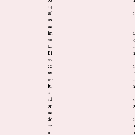
aq
t
uí
r
us
a
ua
s
lm
a
en
g
te.
e
El
n
es
t
ce
e
na
c
rio
a
fu
n
e
t
ad
a
or
b
na
a
do
c
co
o
n
n