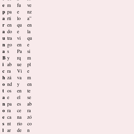
e
m
fu
ve
p
pa
e
nz
a
rti
lo
a”
r
en
qu
en
a
do
e
la
u
tra
vi
qu
n
go
en
e
a
s
Pa
si
B
y
rq
m
i
ab
ue
pl
c
ra
Vi
e
h
zá
va
m
o
nd
y
en
t
os
en
te
a
e
el
se
n
pa
es
ab
o
ra
ce
ra
e
ca
na
zó
s
nt
rio
co
l
ar
de
n