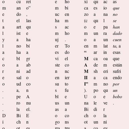
o
cu
ret
e
ho
xi
qu
ac
as
m
an
o”
m
bi
ca
es
io
que
e
do
,
uc
en
zo
a
na
no
t
el
las
ha
m
(c
qu
l
se
a
art
qu
s
ac
o
e
pa
han
l
ist
e
m
ho
m
un
ra
dado
y
a
ha
uj
.
o
a
un
cuen
l
no
bí
er
To
en
m
lat
ta,
a
“
a
ha
a
es
do
ar
in
esas
M
c
bl
gr
vi
el
ca
oa
que
A
o
a
ab
ste
co
de
m
están
M
r
ni
ad
n
nc
sh
eri
sufri
II
e
sal
o
en
ier
a
ca
endo
I”
o
ud
co
su
to
m
no
por
.
a,
n
s
fu
).
po
qu
un
.
pe
A
bl
e
U
o
e
bobo
.
ro
nu
us
un
na
le
ve
.
.
la
el.
as
a
Bi
di
r
D
Bi
E
o
co
ch
o
la
i
ch
n
go
ns
ot
un
ni
o
ot
es
rra
tru
a
co
ev