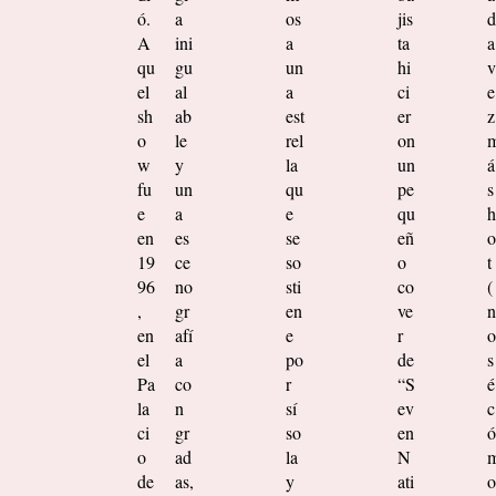
ó.
a
os
jis
d
A
ini
a
ta
a
qu
gu
un
hi
v
el
al
a
ci
e
sh
ab
est
er
z
o
le
rel
on
w
y
la
un
á
fu
un
qu
pe
s
e
a
e
qu
h
en
es
se
eñ
o
19
ce
so
o
t
96
no
sti
co
(
,
gr
en
ve
n
en
afí
e
r
o
el
a
po
de
s
Pa
co
r
“S
é
la
n
sí
ev
c
ci
gr
so
en
ó
o
ad
la
N
de
as,
y
ati
o