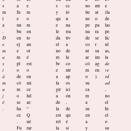
s
a
e
s
cc
no
ntr
e
m
fu
m
y
ió
tie
at
(la
í
e
o
qu
n
ne
o
de
a
un
m
e
na
pe
pa
las
.
bu
en
le
rra
na
ra
pe
D
en
to
da
tiv
de
se
líc
e
ej
an
el
a
co
r
ul
m
e
ot
no
de
nt
su
as,
a
m
é
m
la
ar
im
la
s
pl
est
br
co
có
ag
de
i
o
o
e
ntr
m
en
ve
á
de
en
a
ap
o
).
rd
m
có
mi
la
os
su
ad
u
m
ce
gir
ici
ca
,
j
o
lul
a
ón
m
no
é
se
ar:
de
,
a
el
.
ha
“
la
de
su
hi
ce
Q
est
qu
en
el
.
ué
rel
é
a
o
Fu
rar
la
si
y
su