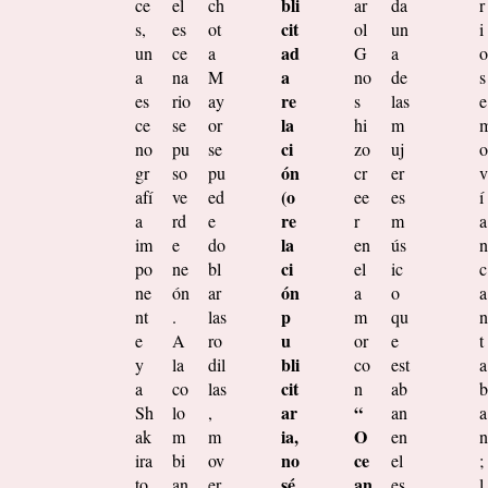
bli
ce
el
ch
ar
da
r
cit
s,
es
ot
ol
un
i
ad
un
ce
a
G
a
o
a
a
na
M
no
de
s
re
es
rio
ay
s
las
e
la
ce
se
or
hi
m
ci
no
pu
se
zo
uj
o
ón
gr
so
pu
cr
er
v
(o
afí
ve
ed
ee
es
í
re
a
rd
e
r
m
a
la
im
e
do
en
ús
n
ci
po
ne
bl
el
ic
c
ón
ne
ón
ar
a
o
a
p
nt
.
las
m
qu
n
u
e
A
ro
or
e
t
bli
y
la
dil
co
est
a
cit
a
co
las
n
ab
b
ar
“
Sh
lo
,
an
a
ia,
O
ak
m
m
en
n
no
ce
ira
bi
ov
el
;
sé
an
to
an
er
es
l