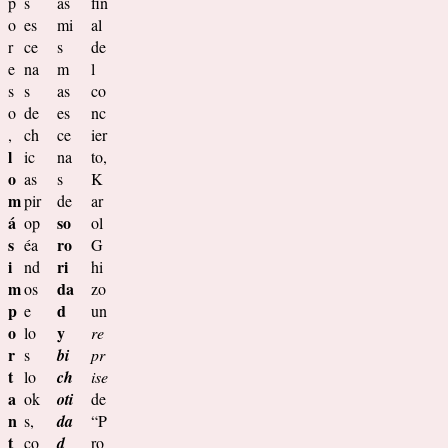
p
s
as
fin
o
es
mi
al
r
ce
s
de
e
na
m
l
s
s
as
co
o
de
es
nc
,
ch
ce
ier
l
ic
na
to,
o
as
s
K
m
pir
de
ar
á
so
op
ol
s
ro
éa
G
i
ri
nd
hi
m
da
os
zo
p
d
e
un
o
y
lo
re
r
s
bi
pr
t
lo
ch
ise
a
ok
oti
de
n
s,
da
“P
t
co
d
ro