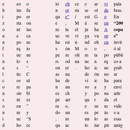
e
eo
o
ió
ch
ce
e
ar
vi
pala
h
im
fu
n
ot
rts
se
ol
de
bras.
i
po
er
qu
e”
/
est
G
o
En
“200
z
rta
on
e
,
M
á
se
en
copa
o
nt
las
m
la
el
ju
ha
A
s”
u
e
ca
uc
ve
vi
ga
vu
sp
n
po
nc
ha
rsi
n
nd
elt
en
invit
f
rq
io
s
ón
M
o
o
,
ó al
i
ue
ne
pe
m
oli
m
ta
po
públi
n
lo
s
rs
od
na
uc
n
rq
co a
a
s
“
on
er
.
ho
ic
ue
grab
l
tic
C
as
na
de
ón
no
ar
c
os
ul
ha
de
vi
ic
ha
para
o
re
pa
n
un
vo
a
y
envi
n
sie
bl
es
ch
y
po
na
arle
s
nt
es
pe
arr
qu
r
da
el
o
en
”
ra
o,
e
su
m
vide
n
m
y
do
un
es
pe
ás
o a
i
uc
“S
,
m
un
lo
as
esas
d
ho
ec
qu
ac
to
tur
pir
amig