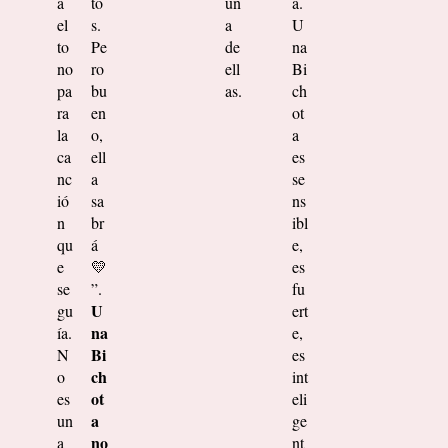
a
to
un
a.
el
s.
a
U
to
Pe
de
na
no
ro
ell
Bi
pa
bu
as.
ch
ra
en
ot
la
o,
a
ca
ell
es
nc
a
se
ió
sa
ns
n
br
ibl
qu
á
e,
e
💛
es
se
”.
fu
U
gu
ert
na
ía.
e,
Bi
N
es
ch
o
int
ot
es
eli
a
un
ge
no
a
nt