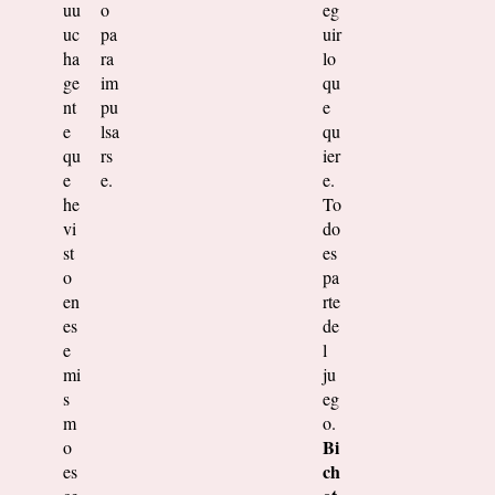
uu
o
eg
uc
pa
uir
ha
ra
lo
ge
im
qu
nt
pu
e
e
lsa
qu
qu
rs
ier
e
e.
e.
he
To
vi
do
st
es
o
pa
en
rte
es
de
e
l
mi
ju
s
eg
m
o.
Bi
o
ch
es