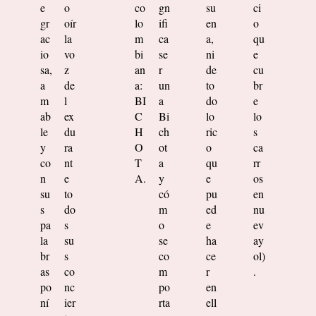
e
o
co
gn
su
ci
gr
oír
lo
ifi
en
o
ac
la
m
ca
a,
qu
io
vo
bi
se
ni
e
sa,
z
an
r
de
cu
a
de
a:
un
to
br
m
l
BI
a
do
e
ab
ex
C
Bi
lo
lo
le
du
H
ch
ric
s
y
ra
O
ot
o
ca
co
nt
T
a
qu
rr
n
e
A.
y
e
os
su
to
có
pu
en
s
do
m
ed
nu
pa
s
o
e
ev
la
su
se
ha
ay
br
s
co
ce
ol)
as
co
m
r
.
po
nc
po
en
ní
ier
rta
ell