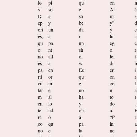
lo
pi
qu
on
s
so
e
Ar
á
D
s
sa
m
s
ep
y
be
y”
d
ort
un
da
y
e
es,
a
r
lu
s
qu
pa
un
eg
c
e
nt
sh
o
r
no
all
o
le
i
es
a
w.
di
b
pa
en
Es
er
i
rti
or
qu
on
r
cu
m
e
co
l
lar
e
no
n
a
m
al
ha
to
)
en
fo
y
do
.
te
nd
otr
a
re
o
a
“P
r
co
qu
pa
in
a
no
e
la
ne
u